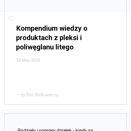
Kompendium wiedzy o
produktach z pleksi i
poliwęglanu litego
30 May 2026
— by
Bob Budowniczy
Podziały i pomiary działek - kiedy są