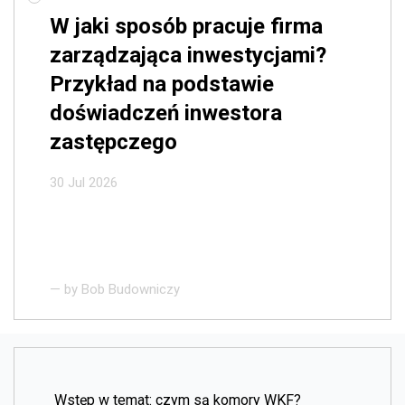
W jaki sposób pracuje firma
zarządzająca inwestycjami?
Przykład na podstawie
doświadczeń inwestora
zastępczego
30 Jul 2026
— by
Bob Budowniczy
Wstęp w temat: czym są komory WKF?