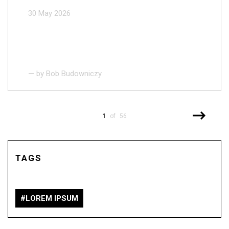
30 May 2026
— by
Bob Budowniczy
1
of 56
TAGS
LOREM IPSUM