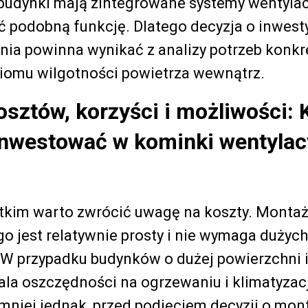
udynki mają zintegrowane systemy wentylacj
 podobną funkcję. Dlatego decyzja o inwesty
nia powinna wynikać z analizy potrzeb konk
ziomu wilgotności powietrza wewnątrz.
osztów, korzyści i możliwości: 
inwestować w kominki wentylac
tkim warto zwrócić uwagę na koszty. Monta
o jest relatywnie prosty i nie wymaga dużyc
 W przypadku budynków o dużej powierzchni i
kala oszczędności na ogrzewaniu i klimatyzac
mniej jednak, przed podjęciem decyzji o mo