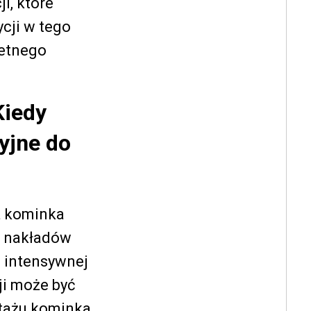
i, które
cji w tego
retnego
Kiedy
yjne do
ż kominka
h nakładów
 intensywnej
ji może być
ntażu kominka