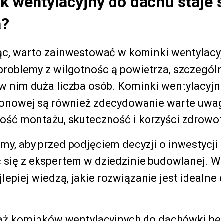
 wentylacyjny do dachu staje 
a?
, warto zainwestować w kominki wentylacyj
problemy z wilgotnością powietrza, szczegó
w nim duża liczba osób. Kominki wentylacyjn
onowej są również zdecydowanie warte uwag
ość montażu, skuteczność i korzyści zdrowo
, aby przed podjęciem decyzji o inwestycji
 się z ekspertem w dziedzinie budowlanej. W
jlepiej wiedzą, jakie rozwiązanie jest idealne
aż kominków wentylacyjnych do dachówki b