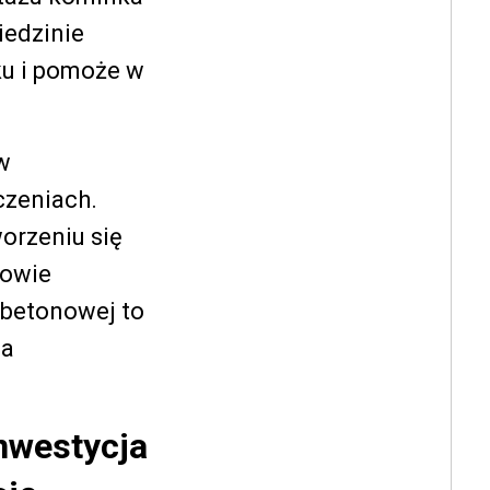
iedzinie
ku i pomoże w
w
czeniach.
orzeniu się
rowie
 betonowej to
ia
nwestycja