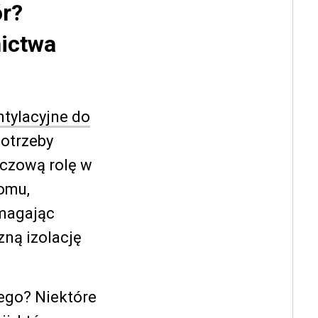
ór?
nictwa
tylacyjne do
potrzeby
czową rolę w
omu,
omagając
ną izolację
ego? Niektóre