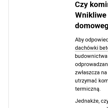
Czy komi
Wnikliwe
domowe
Aby odpowied
dachówki be
budownictwa 
odprowadzani
zwłaszcza na 
utrzymać kom
termiczną.
Jednakże, cz