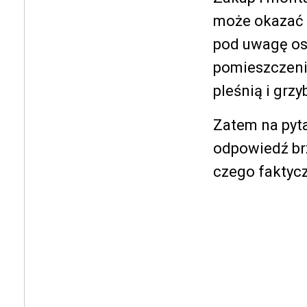
może okazać s
pod uwagę os
pomieszczeni
pleśnią i grzy
Zatem na pyt
odpowiedź brzm
czego faktycz