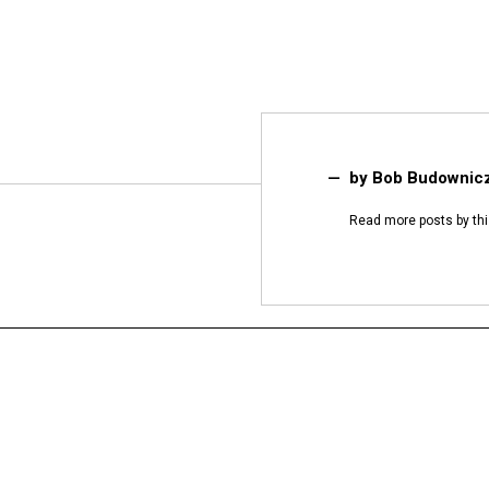
by
Bob Budownic
Read
more posts
by thi