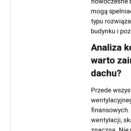
nowoczesne b
mogą spełniać
typu rozwiąza
budynku i po
Analiza k
warto za
dachu?
Przede wszys
wentylacyjneg
finansowych.
wentylacji, s
znaczna. Nie 