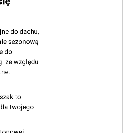
się
ne do dachu,
lnie sezonową
e do
i ze względu
tne.
szak to
 dla twojego
etonowej