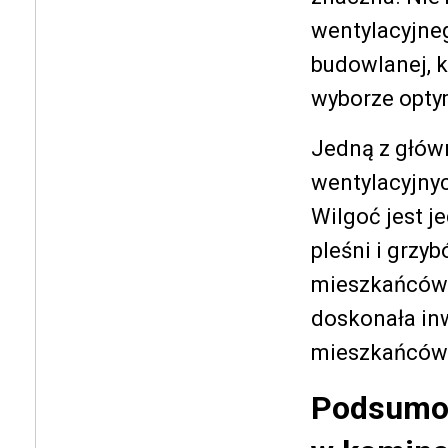
wentylacyjneg
budowlanej, k
wyborze opty
Jedną z główn
wentylacyjnyc
Wilgoć jest j
pleśni i grzy
mieszkańców.
doskonała inw
mieszkańców
Podsumow