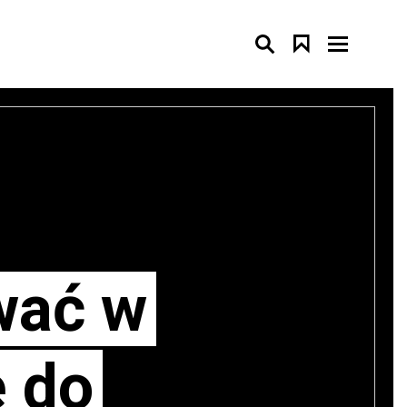
wać w
e do