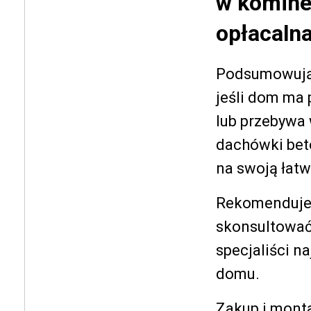
w kominek
opłacaln
Podsumowując
jeśli dom ma 
lub przebywa 
dachówki bet
na swoją łatw
Rekomendujemy
skonsultować
specjaliści na
domu.
Zakup i mont