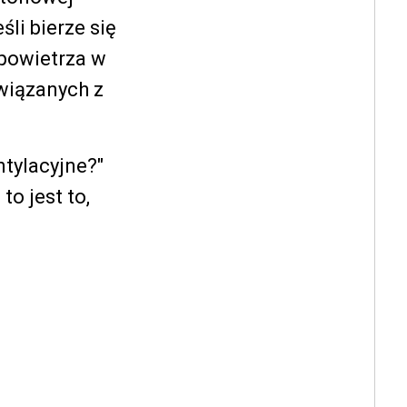
li bierze się
powietrza w
wiązanych z
tylacyjne?"
to jest to,