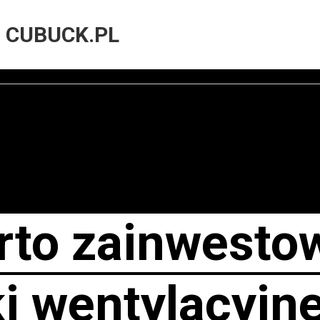
! CUBUCK.PL
rto zainwesto
i wentylacyjn