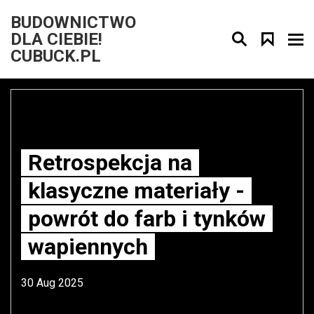
BUDOWNICTWO
DLA CIEBIE!
CUBUCK.PL
Retrospekcja na
klasyczne materiały -
powrót do farb i tynków
wapiennych
30 Aug 2025